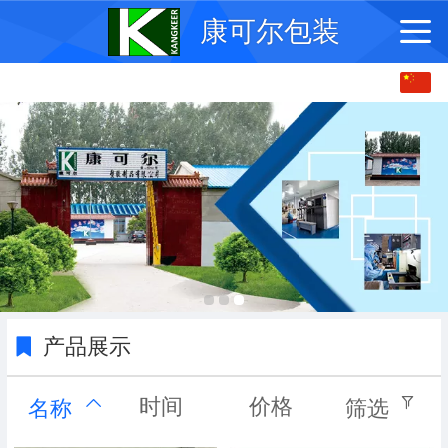
康可尔包装
中文
English
产品展示
时间
价格
名称
筛选